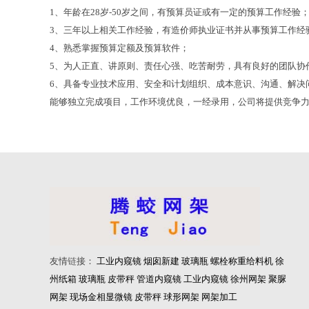
1、年龄在28岁-50岁之间，有预算员证或有一定的预算工作经验
3、三年以上相关工作经验，有造价师执业证书并从事预算工作经
4、熟悉掌握预算定额及预算软件；
5、为人正直、讲原则、责任心强、吃苦耐劳，具有良好的团队协
6、具备专业技术应用、安全和计划组织、成本意识、沟通、解决
能够独立完成项目，工作环境优良，一经录用，公司将提供竞争力
友情
链
接：
工业内窥镜
烟囱新建
玻璃瓶
螺栓称重给料机
徐
州纸箱
玻璃瓶
皮带秤
管道内窥镜
工业内窥镜
徐州网架
聚脲
网架
现场金相显微镜
皮带秤
球形网架
网架加工